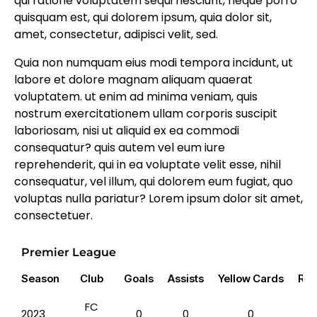
qui ratione voluptatem sequi nesciunt, neque porro
quisquam est, qui dolorem ipsum, quia dolor sit,
amet, consectetur, adipisci velit, sed.
Quia non numquam eius modi tempora incidunt, ut
labore et dolore magnam aliquam quaerat
voluptatem. ut enim ad minima veniam, quis
nostrum exercitationem ullam corporis suscipit
laboriosam, nisi ut aliquid ex ea commodi
consequatur? quis autem vel eum iure
reprehenderit, qui in ea voluptate velit esse, nihil
consequatur, vel illum, qui dolorem eum fugiat, quo
voluptas nulla pariatur? Lorem ipsum dolor sit amet,
consectetuer.
Premier League
Season
Club
Goals
Assists
Yellow Cards
Red
FC
2023
0
0
0